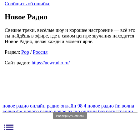
Сообщить об ошибке
Новое Радио
Свежие треки, весёлые шоу и хорошее настроение — всё это
ты найдёшь в эфире, где в самом центре звучания находится
Новое Радио, делая каждый момент ярче.
Раздел:
Pop
/
Россия
Сайт радио:
https://newradio.ru/
новое радио онлайн
радио онлайн 98 4
новое радио fm волна
волна фм нового радио
новое радио онлайн без регистрации
Развернуть список
новое радио фм
новое радио онлайн без рекламы
муз новое радио
radio новое радио
list
фм радио новое радио онлайн
новое музыкальное радио
fm новое радио онлайн
новое радио fm частота
веб онлайн новое радио
веб радио новое