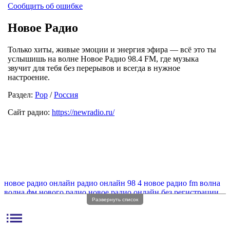
Сообщить об ошибке
Новое Радио
Только хиты, живые эмоции и энергия эфира — всё это ты
услышишь на волне Новое Радио 98.4 FM, где музыка
звучит для тебя без перерывов и всегда в нужное
настроение.
Раздел:
Pop
/
Россия
Сайт радио:
https://newradio.ru/
новое радио онлайн
радио онлайн 98 4
новое радио fm волна
волна фм нового радио
новое радио онлайн без регистрации
Развернуть список
новое радио фм
новое радио онлайн без рекламы
муз новое радио
radio новое радио
list
фм радио новое радио онлайн
новое музыкальное радио
fm новое радио онлайн
новое радио fm частота