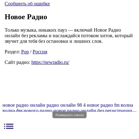
Сообщить об ошибке
Новое Радио
Только музыка, никаких пауз — включай Новое Радио
онлайн без рекламы и наслаждайся потоком хитов, который
звучит для тебя без остановки и лишних слов.
Раздел:
Pop
/
Россия
Сайт радио:
https://newradio.ru/
новое радио онлайн
радио онлайн 98 4
новое радио fm волна
волна фм нового радио
новое радио онлайн без регистрации
Развернуть список
новое радио фм
новое радио онлайн без рекламы
муз новое радио
radio новое радио
list
фм радио новое радио онлайн
новое музыкальное радио
fm новое радио онлайн
новое радио fm частота
веб онлайн новое радио
веб радио новое