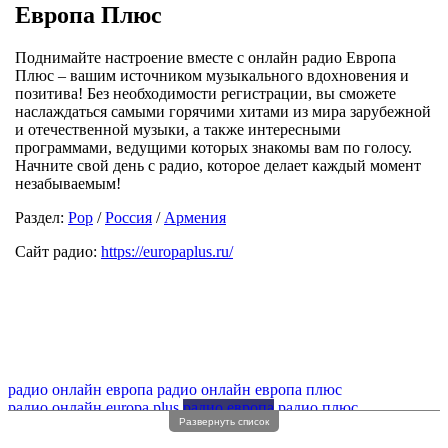
Европа Плюс
Поднимайте настроение вместе с онлайн радио Европа
Плюс – вашим источником музыкального вдохновения и
позитива! Без необходимости регистрации, вы сможете
наслаждаться самыми горячими хитами из мира зарубежной
и отечественной музыки, а также интересными
программами, ведущими которых знакомы вам по голосу.
Начните свой день с радио, которое делает каждый момент
незабываемым!
Раздел:
Pop
/
Россия
/
Армения
Сайт радио:
https://europaplus.ru/
радио онлайн европа
радио онлайн европа плюс
радио онлайн europa plus
радио европа
радио плюс
Развернуть список
радио европа плюс
радио европа волна
радио европа плюс в хорошем качестве