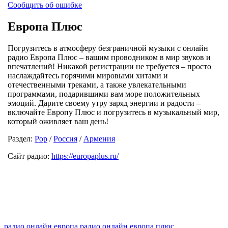
Сообщить об ошибке
Европа Плюс
Погрузитесь в атмосферу безграничной музыки с онлайн
радио Европа Плюс – вашим проводником в мир звуков и
впечатлений! Никакой регистрации не требуется – просто
наслаждайтесь горячими мировыми хитами и
отечественными треками, а также увлекательными
программами, подарившими вам море положительных
эмоций. Дарите своему утру заряд энергии и радости –
включайте Европу Плюс и погрузитесь в музыкальный мир,
который оживляет ваш день!
Раздел:
Pop
/
Россия
/
Армения
Сайт радио:
https://europaplus.ru/
радио онлайн европа
радио онлайн европа плюс