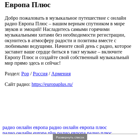
Европа Плюс
Добро пожаловать в музыкальное путешествие с онлайн
радио Европа Плюс – вашим верным спутником в мире
звуков и эмоций! Насладитесь самыми горячими
музыкальными хитами без необходимости регистрации,
окунитесь в атмосферу радости и позитива вместе с
любимыми ведущими. Начните свой день с радио, которое
заставит ваше сердце биться в такт музыке – включите
Европу Плюс и создайте свой собственный музыкальный
мир прямо здесь и сейчас!
Раздел:
Pop
/
Россия
/
Армения
Сайт радио:
https://europaplus.ru/
радио онлайн европа
радио онлайн европа плюс
радио онлайн europa plus
радио европа
радио плюс
Развернуть список
радио европа плюс
радио европа волна