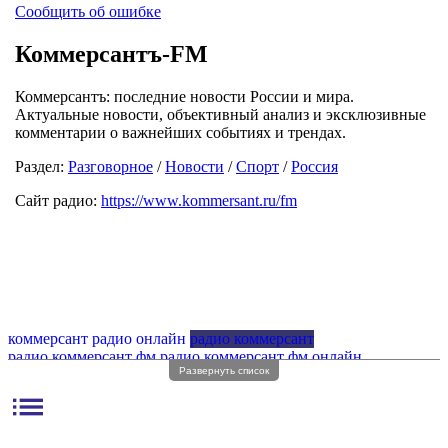
Сообщить об ошибке
Коммерсантъ-FM
Коммерсантъ: последние новости России и мира.
Актуальные новости, объективный анализ и эксклюзивные
комментарии о важнейших событиях и трендах.
Раздел:
Разговорное
/
Новости
/
Спорт
/
Россия
Сайт радио:
https://www.kommersant.ru/fm
коммерсант радио онлайн
радио коммерсант
радио коммерсант фм
радио коммерсант фм онлайн
Развернуть список
коммерсант радио частота
радио комер коммерсант фм
радио коммерсант частота fm
коммерсантъ радио
list