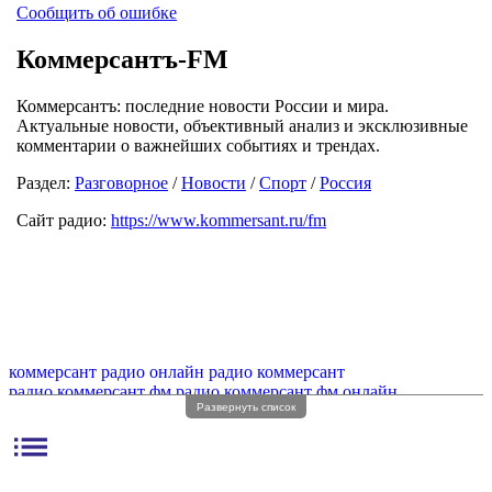
Сообщить об ошибке
Коммерсантъ-FM
Коммерсантъ: последние новости России и мира.
Актуальные новости, объективный анализ и эксклюзивные
комментарии о важнейших событиях и трендах.
Раздел:
Разговорное
/
Новости
/
Спорт
/
Россия
Сайт радио:
https://www.kommersant.ru/fm
коммерсант радио онлайн
радио коммерсант
радио коммерсант фм
радио коммерсант фм онлайн
Развернуть список
коммерсант радио частота
радио комер коммерсант фм
радио коммерсант частота fm
коммерсантъ радио
list