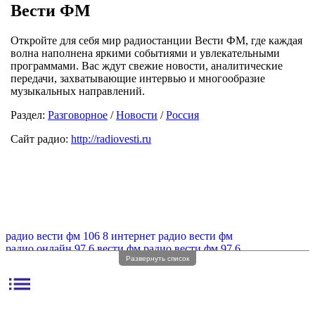
Вести ФМ
Откройте для себя мир радиостанции Вести ФМ, где каждая
волна наполнена яркими событиями и увлекательными
программами. Вас ждут свежие новости, аналитические
передачи, захватывающие интервью и многообразие
музыкальных направлений.
Раздел:
Разговорное
/
Новости
/
Россия
Сайт радио:
http://radiovesti.ru
радио вести фм 106 8
интернет радио вести фм
радио онлайн 97 6 вести фм
радио вести фм 97 6
Развернуть список
радио вести фм 97
радио вести 24 фм
радио fm вести фм
вести фм радиоволна
радио вести фм волна
радио вести волна
list
радио вести фм частота
программа радио вести фм
радио вести фм без регистрации
радио вести fm онлайн
радио вести онлайн
радио вести фм
радио вести
радио 97 6