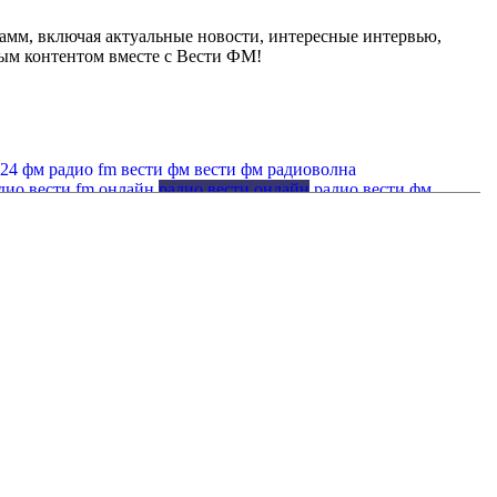
мм, включая актуальные новости, интересные интервью,
ным контентом вместе с Вести ФМ!
 24 фм
радио fm вести фм
вести фм радиоволна
дио вести fm онлайн
радио вести онлайн
радио вести фм