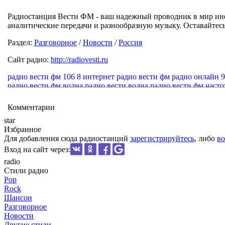
Радиостанция Вести ФМ - ваш надежный проводник в мир инф
аналитические передачи и разнообразную музыку. Оставайтесь
Раздел:
Разговорное
/
Новости
/
Россия
Сайт радио:
http://radiovesti.ru
радио вести фм 106 8
интернет радио вести фм
радио онлайн 9
радио вести фм волна
радио вести волна
радио вести фм часто
радио вести
радио 97 6
радио fm новости
радио новости фм о
Комментарии
star
Избранное
Для добавления сюда радиостанций
зарегистрируйтесь
, либо
во
Вход на сайт через:
radio
Стили радио
Pop
Rock
Шансон
Разговорное
Новости
Другие стили...