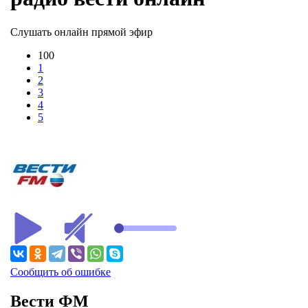
Слушать онлайн прямой эфир
100
1
2
3
4
5
Сообщить об ошибке
Вести ФМ