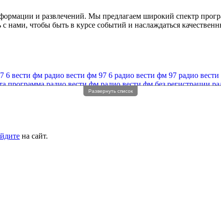
ормации и развлечений. Мы предлагаем широкий спектр програ
 с нами, чтобы быть в курсе событий и наслаждаться качествен
7 6 вести фм
радио вести фм 97 6
радио вести фм 97
радио вести
та
программа радио вести фм
радио вести фм без регистрации
ра
Развернуть список
нлайн
радио новости волна
йдите
на сайт.