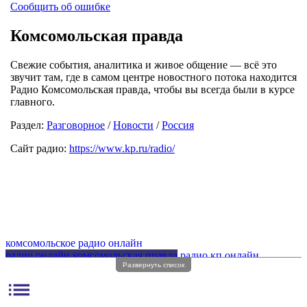
Сообщить об ошибке
Комсомольская правда
Свежие события, аналитика и живое общение — всё это
звучит там, где в самом центре новостного потока находится
Радио Комсомольская правда, чтобы вы всегда были в курсе
главного.
Раздел:
Разговорное
/
Новости
/
Россия
Сайт радио:
https://www.kp.ru/radio/
комсомольское радио онлайн
радио онлайн комсомольская правда
радио кп онлайн
Развернуть список
радио комсомольская
радио комсомольская правда
радио кп
радио комсомольская правда онлайн
list
радио фм комсомольская правда
фм частоты радио комсомольская правда