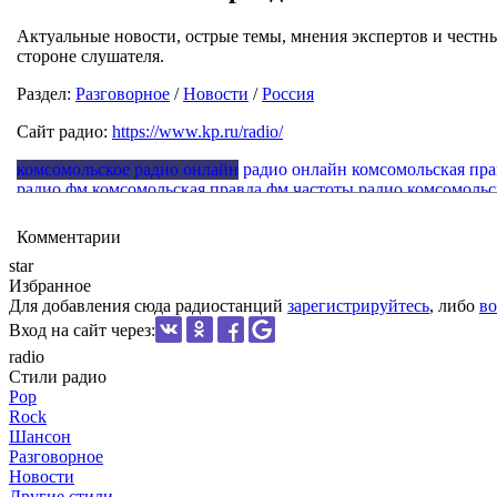
Актуальные новости, острые темы, мнения экспертов и честны
стороне слушателя.
Раздел:
Разговорное
/
Новости
/
Россия
Сайт радио:
https://www.kp.ru/radio/
комсомольское радио онлайн
радио онлайн комсомольская пра
радио фм комсомольская правда
фм частоты радио комсомольс
Комментарии
star
Избранное
Для добавления сюда радиостанций
зарегистрируйтесь
, либо
во
Вход на сайт через:
radio
Стили радио
Pop
Rock
Шансон
Разговорное
Новости
Другие стили...