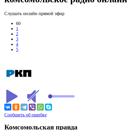
Слушать онлайн прямой эфир
60
1
2
3
4
5
Сообщить об ошибке
Комсомольская правда