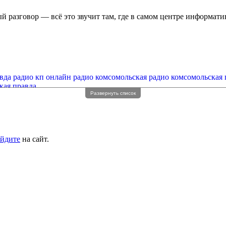
й разговор — всё это звучит там, где в самом центре информати
вда
радио кп онлайн
радио комсомольская
радио комсомольская 
кая правда
Развернуть список
йдите
на сайт.