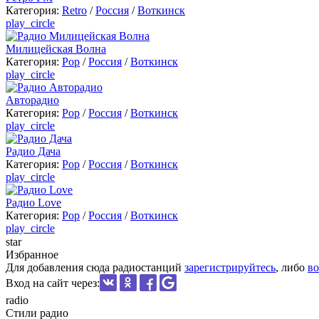
Категория:
Retro
/
Россия
/
Воткинск
play_circle
Милицейская Волна
Категория:
Pop
/
Россия
/
Воткинск
play_circle
Авторадио
Категория:
Pop
/
Россия
/
Воткинск
play_circle
Радио Дача
Категория:
Pop
/
Россия
/
Воткинск
play_circle
Радио Love
Категория:
Pop
/
Россия
/
Воткинск
play_circle
star
Избранное
Для добавления сюда радиостанций
зарегистрируйтесь
, либо
во
Вход на сайт через:
radio
Стили радио