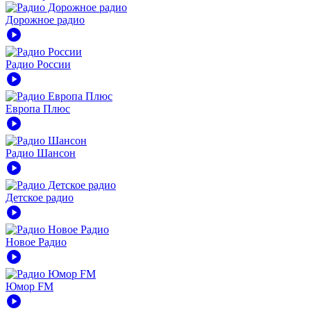
Дорожное радио
play_circle
Радио России
play_circle
Европа Плюс
play_circle
Радио Шансон
play_circle
Детское радио
play_circle
Новое Радио
play_circle
Юмор FM
play_circle