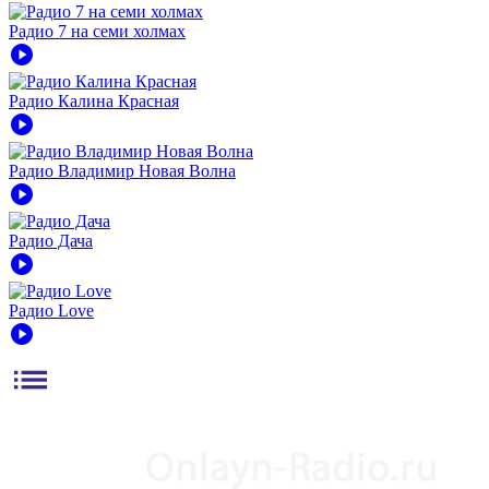
Радио 7 на семи холмах
play_circle
Радио Калина Красная
play_circle
Радио Владимир Новая Волна
play_circle
Радио Дача
play_circle
Радио Love
play_circle
list