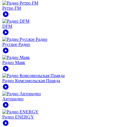
Ретро FM
play_circle
DFM
play_circle
Русское Радио
play_circle
Радио Маяк
play_circle
Радио Комсомольская Правда
play_circle
Авторадио
play_circle
Радио ENERGY
play_circle