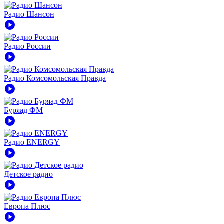
Радио Шансон
play_circle
Радио России
play_circle
Радио Комсомольская Правда
play_circle
Буряад ФМ
play_circle
Радио ENERGY
play_circle
Детское радио
play_circle
Европа Плюс
play_circle