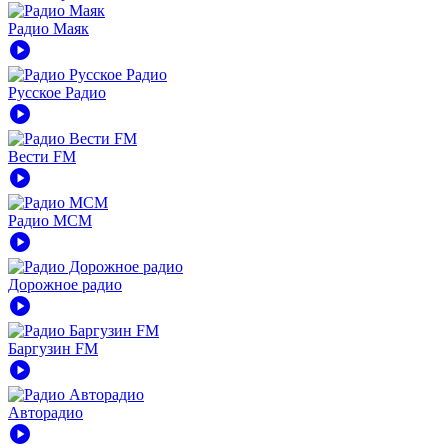
Радио Маяк
play_circle
Русское Радио
play_circle
Вести FM
play_circle
Радио MCM
play_circle
Дорожное радио
play_circle
Баргузин FM
play_circle
Авторадио
play_circle