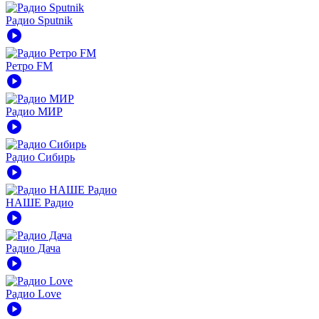
Радио Sputnik
play_circle
Ретро FM
play_circle
Радио МИР
play_circle
Радио Сибирь
play_circle
НАШЕ Радио
play_circle
Радио Дача
play_circle
Радио Love
play_circle