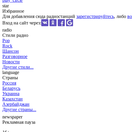
play_circle
star
Избранное
Для добавления сюда радиостанций
зарегистрируйтесь
, либо
во
Вход на сайт через:
radio
Стили радио
Pop
Rock
Шансон
Разговорное
Новости
Другие стили...
language
Страны
Россия
Беларусь
Украина
Казахстан
Азербайджан
Другие страны...
newspaper
Рекламная пауза