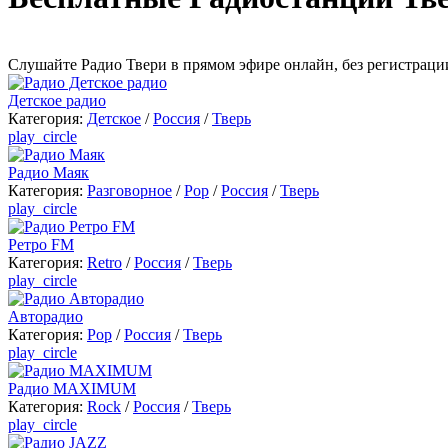
Cлушайте Радио Твери в прямом эфире онлайн, без регистраци
Детское радио
Категория:
Детское
/
Россия
/
Тверь
play_circle
Радио Маяк
Категория:
Разговорное
/
Pop
/
Россия
/
Тверь
play_circle
Ретро FM
Категория:
Retro
/
Россия
/
Тверь
play_circle
Авторадио
Категория:
Pop
/
Россия
/
Тверь
play_circle
Радио MAXIMUM
Категория:
Rock
/
Россия
/
Тверь
play_circle