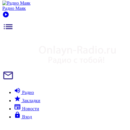
Радио Маяк
play_circle
list
mail_outline
volume_up
Радио
star
Закладки
newspaper
Новости
lock
Вход