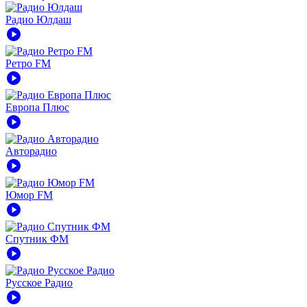
Радио Юлдаш
play_circle
Ретро FM
play_circle
Европа Плюс
play_circle
Авторадио
play_circle
Юмор FM
play_circle
Спутник ФМ
play_circle
Русское Радио
play_circle