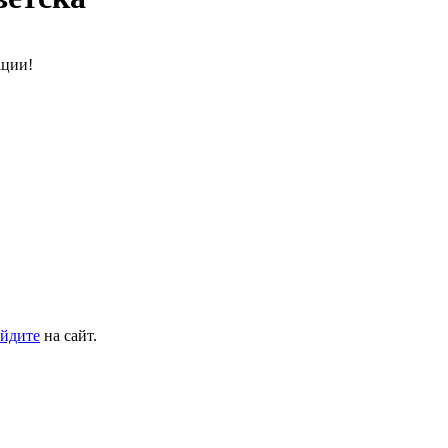
ации!
йдите
на сайт.