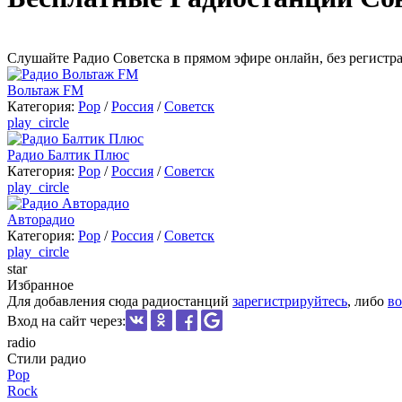
Cлушайте Радио Советска в прямом эфире онлайн, без регистр
Вольтаж FM
Категория:
Pop
/
Россия
/
Советск
play_circle
Радио Балтик Плюс
Категория:
Pop
/
Россия
/
Советск
play_circle
Авторадио
Категория:
Pop
/
Россия
/
Советск
play_circle
star
Избранное
Для добавления сюда радиостанций
зарегистрируйтесь
, либо
во
Вход на сайт через:
radio
Стили радио
Pop
Rock