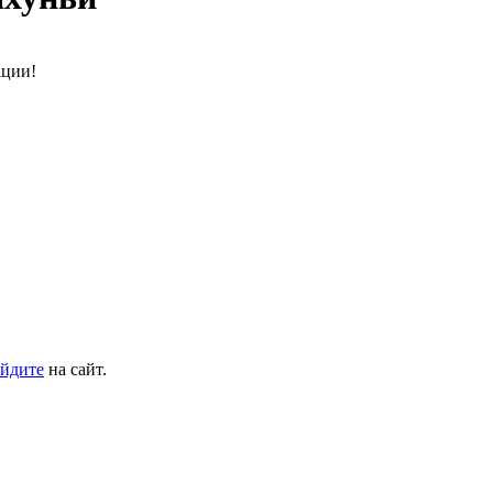
ации!
йдите
на сайт.