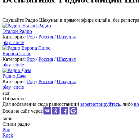
Cлушайте Радио Шахуньи в прямом эфире онлайн, без регистр
Эталон Радио
Категория:
Pop
/
Россия
/
Шахунья
play_circle
Европа Плюс
Категория:
Pop
/
Россия
/
Шахунья
play_circle
Радио Дача
Категория:
Pop
/
Россия
/
Шахунья
play_circle
star
Избранное
Для добавления сюда радиостанций
зарегистрируйтесь
, либо
во
Вход на сайт через:
radio
Стили радио
Pop
Rock