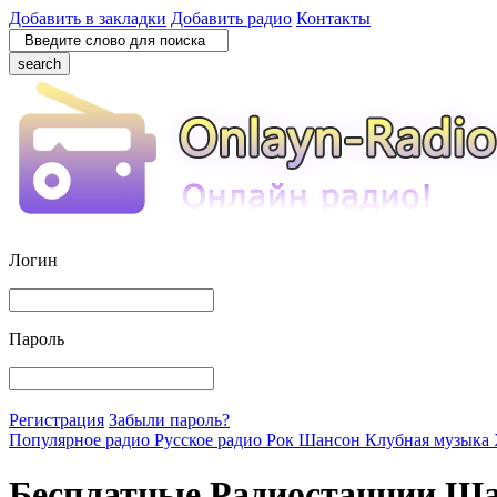
Добавить в закладки
Добавить радио
Контакты
search
Логин
Пароль
Регистрация
Забыли пароль?
Популярное радио
Русское радио
Рок
Шансон
Клубная музыка
Бесплатные Радиостанции Ш