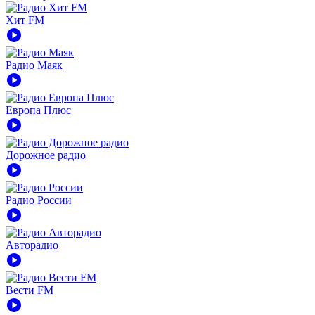
Хит FM
play_circle
Радио Маяк
play_circle
Европа Плюс
play_circle
Дорожное радио
play_circle
Радио России
play_circle
Авторадио
play_circle
Вести FM
play_circle