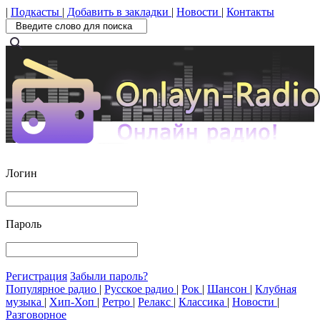
|
Подкасты
|
Добавить в закладки
|
Новости
|
Контакты
search
Логин
Пароль
Регистрация
Забыли пароль?
Популярное радио
|
Русское радио
|
Рок
|
Шансон
|
Клубная
музыка
|
Хип-Хоп
|
Ретро
|
Релакс
|
Классика
|
Новости
|
Разговорное