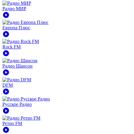
Радио МИР
play_circle
Европа Плюс
play_circle
Rock FM
play_circle
Радио Шансон
play_circle
DFM
play_circle
Русское Радио
play_circle
Ретро FM
play_circle