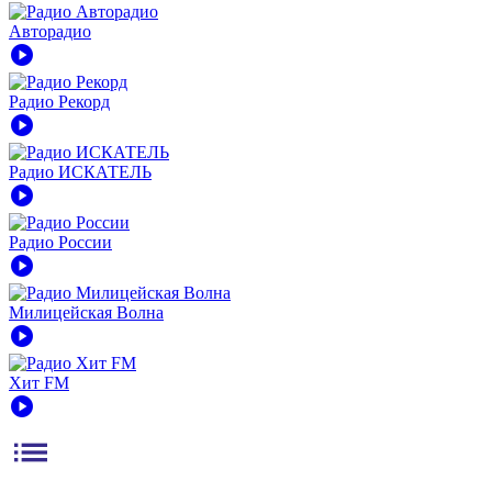
Авторадио
play_circle
Радио Рекорд
play_circle
Радио ИСКАТЕЛЬ
play_circle
Радио России
play_circle
Милицейская Волна
play_circle
Хит FM
play_circle
list