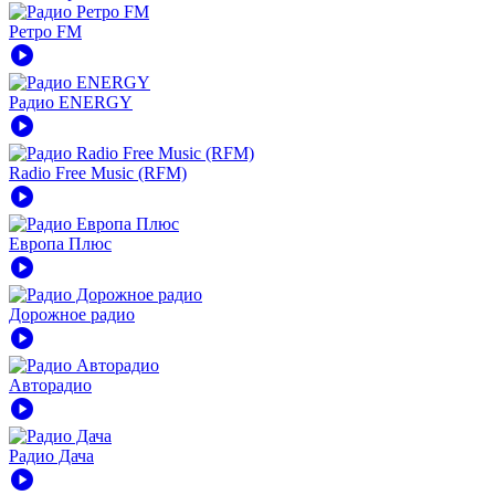
Ретро FM
play_circle
Радио ENERGY
play_circle
Radio Free Music (RFM)
play_circle
Европа Плюс
play_circle
Дорожное радио
play_circle
Авторадио
play_circle
Радио Дача
play_circle