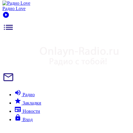
Радио Love
play_circle
list
mail_outline
volume_up
Радио
star
Закладки
newspaper
Новости
lock
Вход