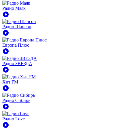
Радио Маяк
play_circle
Радио Шансон
play_circle
Европа Плюс
play_circle
Радио ЗВЕЗДА
play_circle
Хит FM
play_circle
Радио Сибирь
play_circle
Радио Love
play_circle