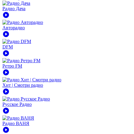
Радио Дача
play_circle
Авторадио
play_circle
DFM
play_circle
Ретро FM
play_circle
Хит | Смотри радио
play_circle
Русское Радио
play_circle
Радио ВАНЯ
play_circle