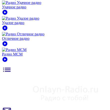
Удачное радио
play_circle
Удалое радио
play_circle
Отличное радио
play_circle
Радио МСМ
play_circle
list