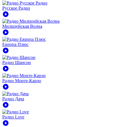
Русское Радио
play_circle
Милицейская Волна
play_circle
Европа Плюс
play_circle
Радио Шансон
play_circle
Радио Монте-Карло
play_circle
Радио Дача
play_circle
Радио Love
play_circle