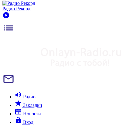
Радио Рекорд
play_circle
list
mail_outline
volume_up
Радио
star
Закладки
newspaper
Новости
lock
Вход