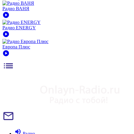
Радио ВАНЯ
play_circle
Радио ENERGY
play_circle
Европа Плюс
play_circle
list
mail_outline
volume_up
Радио