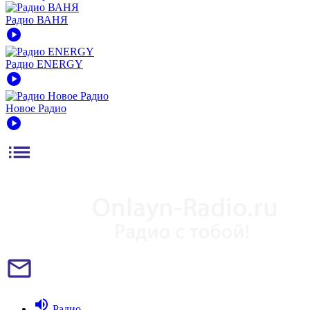
Радио ВАНЯ
play_circle
Радио ENERGY
play_circle
Новое Радио
play_circle
list
mail_outline
volume_up
Радио