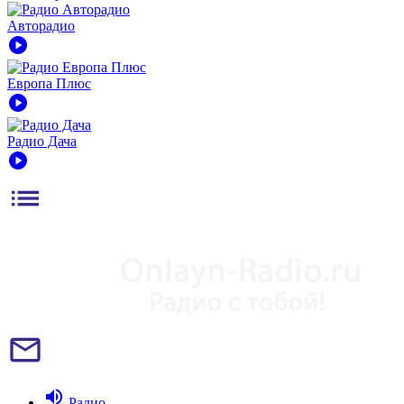
Авторадио
play_circle
Европа Плюс
play_circle
Радио Дача
play_circle
list
mail_outline
volume_up
Радио