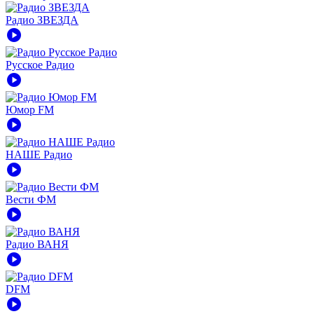
Радио ЗВЕЗДА
play_circle
Русское Радио
play_circle
Юмор FM
play_circle
НАШЕ Радио
play_circle
Вести ФМ
play_circle
Радио ВАНЯ
play_circle
DFM
play_circle