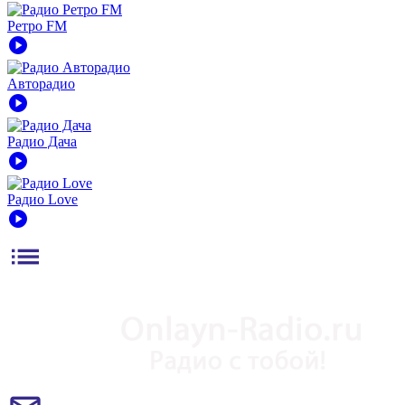
Ретро FM
play_circle
Авторадио
play_circle
Радио Дача
play_circle
Радио Love
play_circle
list