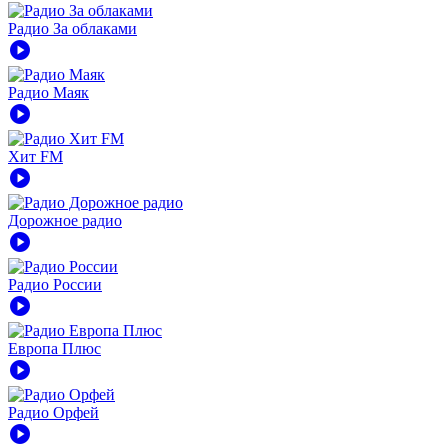
Радио За облаками
play_circle
Радио Маяк
play_circle
Хит FM
play_circle
Дорожное радио
play_circle
Радио России
play_circle
Европа Плюс
play_circle
Радио Орфей
play_circle