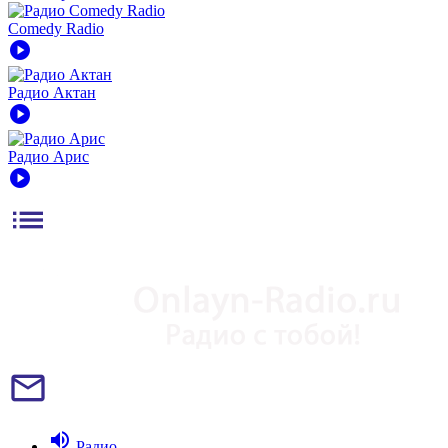
Comedy Radio
play_circle
Радио Актан
play_circle
Радио Арис
play_circle
list
mail_outline
volume_up
Радио