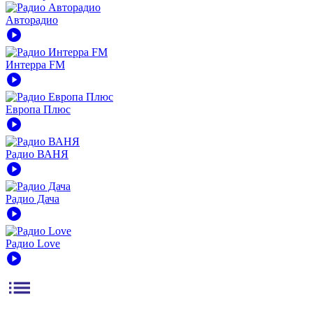
Авторадио
play_circle
Интерра FM
play_circle
Европа Плюс
play_circle
Радио ВАНЯ
play_circle
Радио Дача
play_circle
Радио Love
play_circle
list