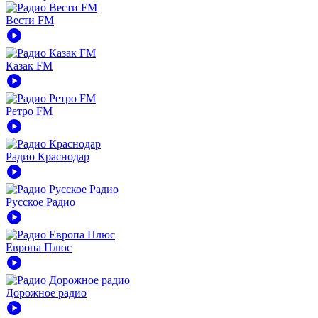
Вести FM
play_circle
Казак FM
play_circle
Ретро FM
play_circle
Радио Краснодар
play_circle
Русское Радио
play_circle
Европа Плюс
play_circle
Дорожное радио
play_circle