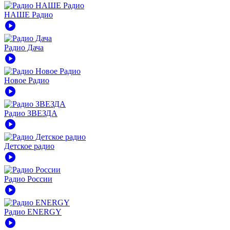
НАШЕ Радио
play_circle
Радио Дача
play_circle
Новое Радио
play_circle
Радио ЗВЕЗДА
play_circle
Детское радио
play_circle
Радио России
play_circle
Радио ENERGY
play_circle