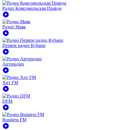
Радио Комсомольская Правда
play_circle
Радио Маяк
play_circle
Первое радио Кубани
play_circle
Авторадио
play_circle
Хит FM
play_circle
DFM
play_circle
Business FM
play_circle