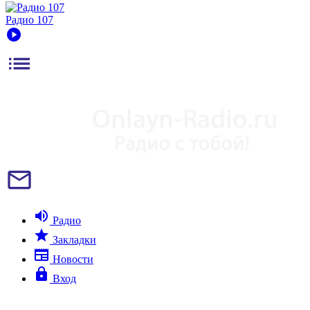
Радио 107
play_circle
list
mail_outline
volume_up
Радио
star
Закладки
newspaper
Новости
lock
Вход