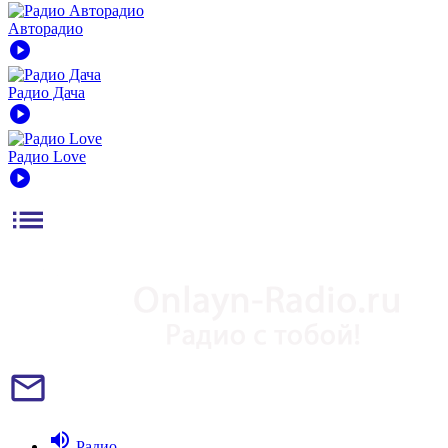
Авторадио
play_circle
Радио Дача
play_circle
Радио Love
play_circle
list
mail_outline
volume_up
Радио