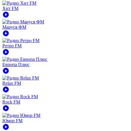
Хит FM
play_circle
Маруся ФМ
play_circle
Ретро FM
play_circle
Европа Плюс
play_circle
Relax FM
play_circle
Rock FM
play_circle
Юмор FM
play_circle