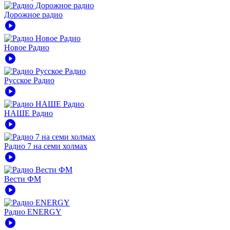
Дорожное радио
play_circle
Новое Радио
play_circle
Русское Радио
play_circle
НАШЕ Радио
play_circle
Радио 7 на семи холмах
play_circle
Вести ФМ
play_circle
Радио ENERGY
play_circle