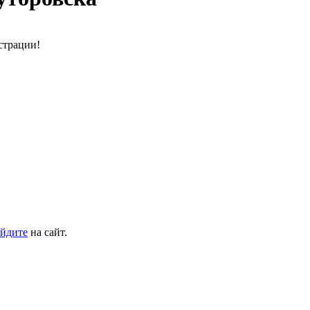
страции!
йдите
на сайт.