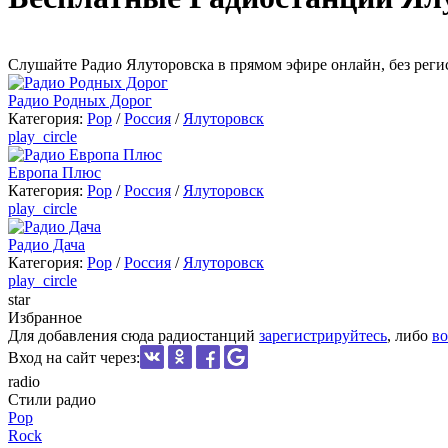
Cлушайте Радио Ялуторовска в прямом эфире онлайн, без реги
Радио Родных Дорог
Категория:
Pop
/
Россия
/
Ялуторовск
play_circle
Европа Плюс
Категория:
Pop
/
Россия
/
Ялуторовск
play_circle
Радио Дача
Категория:
Pop
/
Россия
/
Ялуторовск
play_circle
star
Избранное
Для добавления сюда радиостанций
зарегистрируйтесь
, либо
во
Вход на сайт через:
radio
Стили радио
Pop
Rock