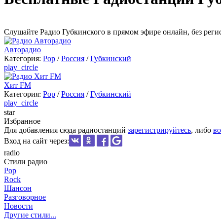
Cлушайте Радио Губкинского в прямом эфире онлайн, без реги
Авторадио
Категория:
Pop
/
Россия
/
Губкинский
play_circle
Хит FM
Категория:
Pop
/
Россия
/
Губкинский
play_circle
star
Избранное
Для добавления сюда радиостанций
зарегистрируйтесь
, либо
во
Вход на сайт через:
radio
Стили радио
Pop
Rock
Шансон
Разговорное
Новости
Другие стили...