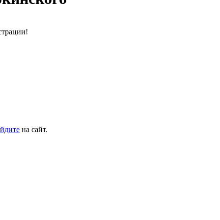
страции!
йдите
на сайт.