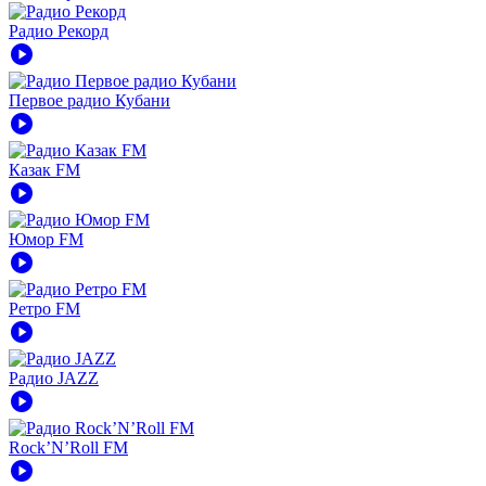
Радио Рекорд
play_circle
Первое радио Кубани
play_circle
Казак FM
play_circle
Юмор FM
play_circle
Ретро FM
play_circle
Радио JAZZ
play_circle
Rock’N’Roll FM
play_circle