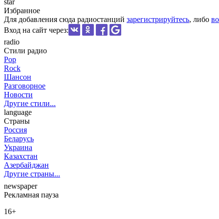
star
Избранное
Для добавления сюда радиостанций
зарегистрируйтесь
, либо
во
Вход на сайт через:
radio
Стили радио
Pop
Rock
Шансон
Разговорное
Новости
Другие стили...
language
Страны
Россия
Беларусь
Украина
Казахстан
Азербайджан
Другие страны...
newspaper
Рекламная пауза
16+