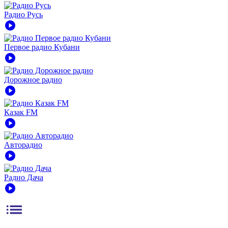
Радио Русь
play_circle
Первое радио Кубани
play_circle
Дорожное радио
play_circle
Казак FM
play_circle
Авторадио
play_circle
Радио Дача
play_circle
list