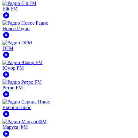
Elit FM
play_circle
Новое Радио
play_circle
DFM
play_circle
Юмор FM
play_circle
Ретро FM
play_circle
Европа Плюс
play_circle
Маруся ФМ
play_circle