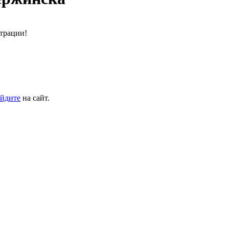
трации!
йдите
на сайт.