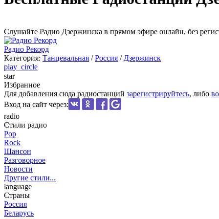
Cлушайте Радио Дзержинска в прямом эфире онлайн, без регис
Радио Рекорд
Категория:
Танцевальная
/
Россия
/
Дзержинск
play_circle
star
Избранное
Для добавления сюда радиостанций
зарегистрируйтесь
, либо
во
Вход на сайт через:
radio
Стили радио
Pop
Rock
Шансон
Разговорное
Новости
Другие стили...
language
Страны
Россия
Беларусь