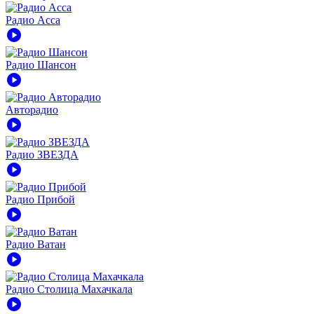
Радио Асса
play_circle
Радио Шансон
play_circle
Авторадио
play_circle
Радио ЗВЕЗДА
play_circle
Радио Прибой
play_circle
Радио Ватан
play_circle
Радио Столица Махачкала
play_circle