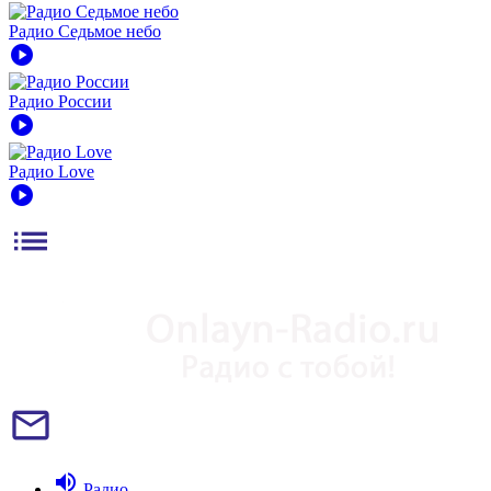
Радио Седьмое небо
play_circle
Радио России
play_circle
Радио Love
play_circle
list
mail_outline
volume_up
Радио