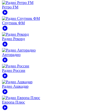
Ретро FM
play_circle
Спутник ФМ
play_circle
Радио Рекорд
play_circle
Авторадио
play_circle
Радио России
play_circle
Радио Ашкадар
play_circle
Европа Плюс
play_circle