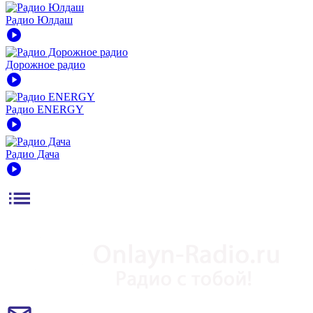
Радио Юлдаш
play_circle
Дорожное радио
play_circle
Радио ENERGY
play_circle
Радио Дача
play_circle
list