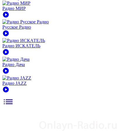
Радио МИР
play_circle
Русское Радио
play_circle
Радио ИСКАТЕЛЬ
play_circle
Радио Дача
play_circle
Радио JAZZ
play_circle
list