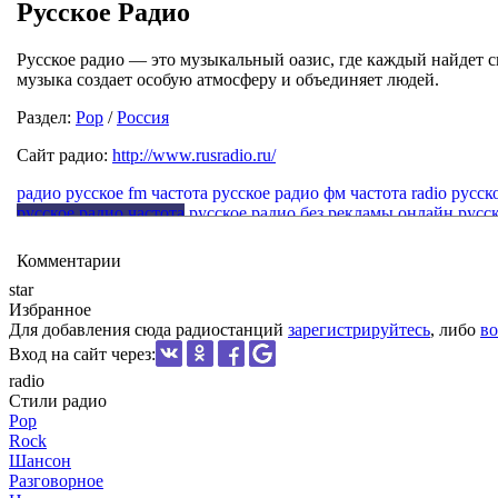
Русское Радио
Русское радио — это музыкальный оазис, где каждый найдет с
музыка создает особую атмосферу и объединяет людей.
Раздел:
Pop
/
Россия
Сайт радио:
http://www.rusradio.ru/
радио русское fm частота
русское радио фм частота
radio русск
русское радио частота
русское радио без рекламы онлайн
русс
Комментарии
star
Избранное
Для добавления сюда радиостанций
зарегистрируйтесь
, либо
во
Вход на сайт через:
radio
Стили радио
Pop
Rock
Шансон
Разговорное