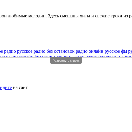
вои любимые мелодии. Здесь смешаны хиты и свежие треки из ра
ое радио
русское радио без остановок
радио онлайн русское фм
р
кое радио онлайн без регистрации
русское радио без регистрации
Развернуть список
йдите
на сайт.