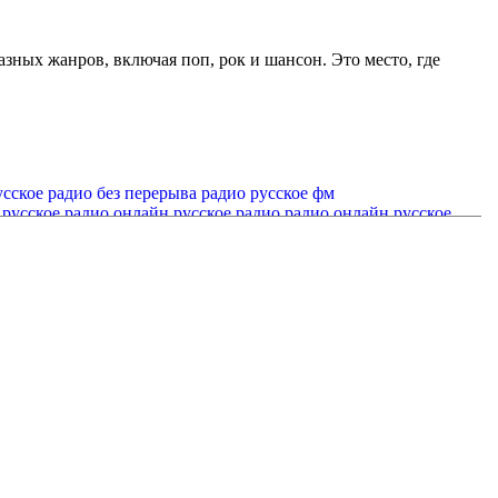
зных жанров, включая поп, рок и шансон. Это место, где
усское радио без перерыва
радио русское фм
русское радио онлайн
русское радио
радио онлайн русское