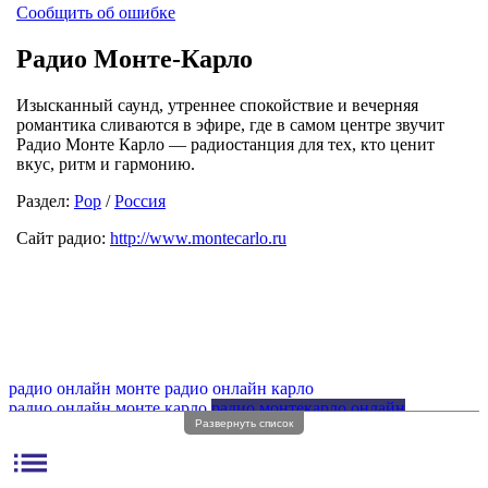
Сообщить об ошибке
Радио Монте-Карло
Изысканный саунд, утреннее спокойствие и вечерняя
романтика сливаются в эфире, где в самом центре звучит
Радио Монте Карло — радиостанция для тех, кто ценит
вкус, ритм и гармонию.
Раздел:
Pop
/
Россия
Сайт радио:
http://www.montecarlo.ru
радио онлайн монте
радио онлайн карло
радио онлайн монте карло
радио монтекарло онлайн
Развернуть список
радио монте
радио карло
радио монте карло
радио монте волна
monte carlo радио
monte carlo радио онлайн
list
радио монте карло fm
радио монте карло без рекламы
радио монте карло онлайн фм