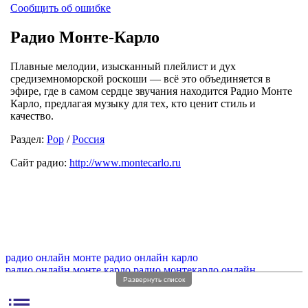
Сообщить об ошибке
Радио Монте-Карло
Плавные мелодии, изысканный плейлист и дух
средиземноморской роскоши — всё это объединяется в
эфире, где в самом сердце звучания находится Радио Монте
Карло, предлагая музыку для тех, кто ценит стиль и
качество.
Раздел:
Pop
/
Россия
Сайт радио:
http://www.montecarlo.ru
радио онлайн монте
радио онлайн карло
радио онлайн монте карло
радио монтекарло онлайн
Развернуть список
радио монте
радио карло
радио монте карло
радио монте волна
monte carlo радио
monte carlo радио онлайн
list
радио монте карло fm
радио монте карло без рекламы