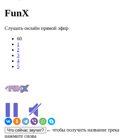
FunX
Слушать онлайн прямой эфир
60
1
2
3
4
5
← чтобы получить название трека
нажмите снова