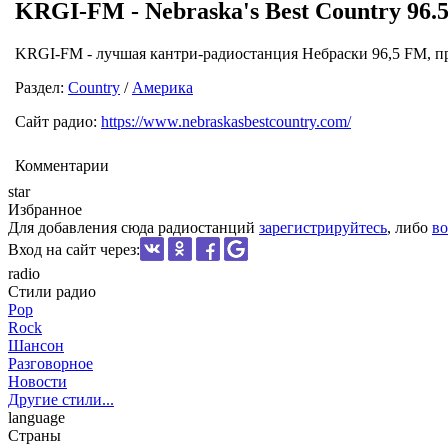
KRGI-FM - Nebraska's Best Country 96.
KRGI-FM - лучшая кантри-радиостанция Небраски 96,5 FM, пр
Раздел:
Country
/
Америка
Сайт радио:
https://www.nebraskasbestcountry.com/
Комментарии
star
Избранное
Для добавления сюда радиостанций
зарегистрируйтесь
, либо
во
Вход на сайт через:
radio
Стили радио
Pop
Rock
Шансон
Разговорное
Новости
Другие стили...
language
Страны