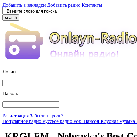
Добавить в закладки
Добавить радио
Контакты
search
Логин
Пароль
Регистрация
Забыли пароль?
Популярное радио
Русское радио
Рок
Шансон
Клубная музыка
KRGI-FM - Nebraska's Best C