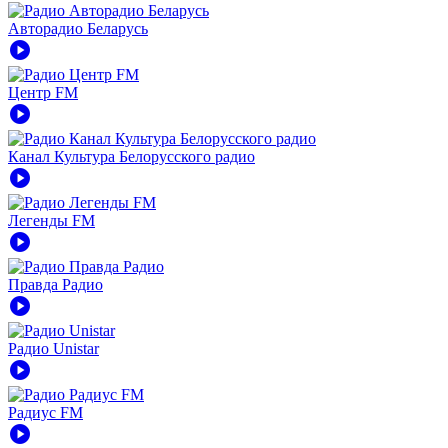
Авторадио Беларусь
play_circle
Центр FM
play_circle
Канал Культура Белорусского радио
play_circle
Легенды FM
play_circle
Правда Радио
play_circle
Радио Unistar
play_circle
Радиус FM
play_circle